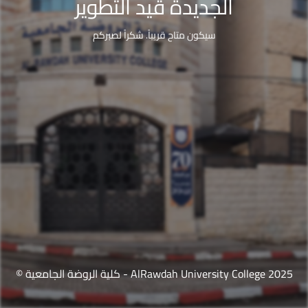
الجديدة قيد التطوير
سيكون متاح قريباً. شكراً لصبركم
© كلية الروضة الجامعية - AlRawdah University College 2025