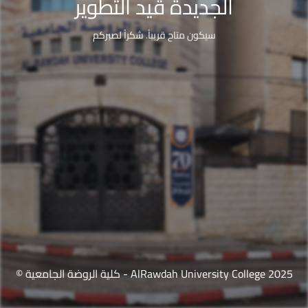
الجديدة قيد التطوير
سيكون متاح قريباً. شكراً لصبركم
© كلية الروضة الجامعية - AlRawdah University College 2025