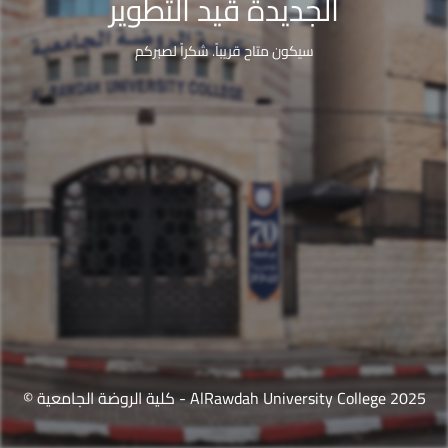
الجديدة قيد التطوير
سيكون متاح قريباً. شكراً لصبركم
© كلية الروضة الجامعية - AlRawdah University College 2025